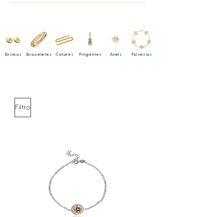
Brincos
Braceletes
Colares
Pingentes
Anéis
Pulseiras
Filtro