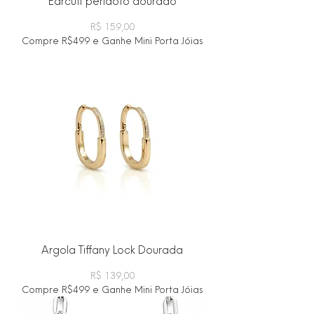
Earcuff peridoto dourado
Preço
R$ 159,00
Compre R$499 e Ganhe Mini Porta Jóias
Argola Tiffany Lock Dourada
Preço
R$ 139,00
Compre R$499 e Ganhe Mini Porta Jóias