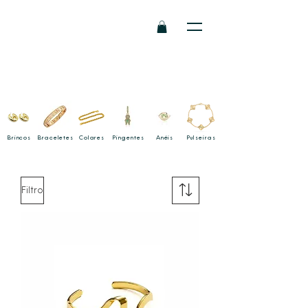
Brincos
Braceletes
Colares
Pingentes
Anéis
Pulseiras
Filtro