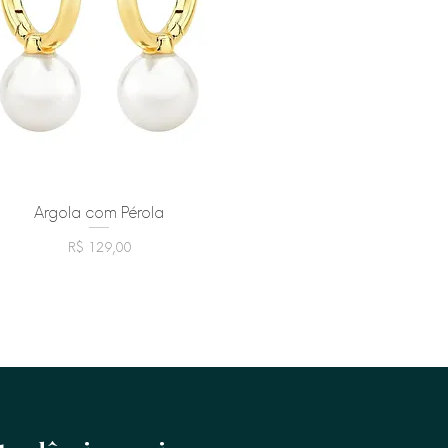
Argola com Pérola
Visualização rápida
Preço
R$ 129,00