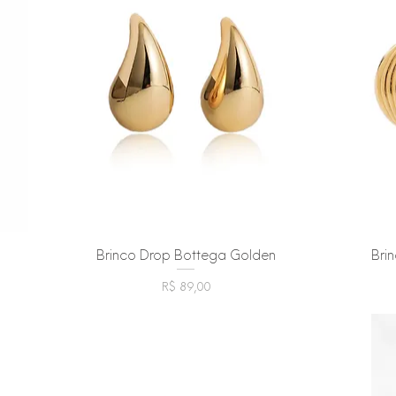
Brinco Drop Bottega Golden
Visualização rápida
Bri
Preço
R$ 89,00