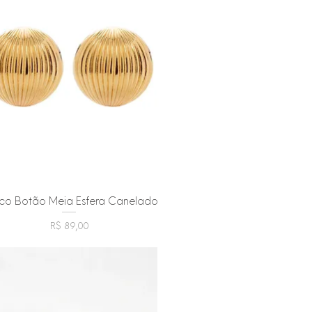
nco Botão Meia Esfera Canelado
Visualização rápida
Preço
R$ 89,00