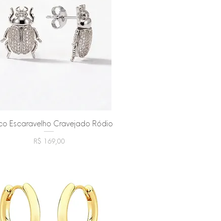
nco Escaravelho Cravejado Ródio
Visualização rápida
Preço
R$ 169,00