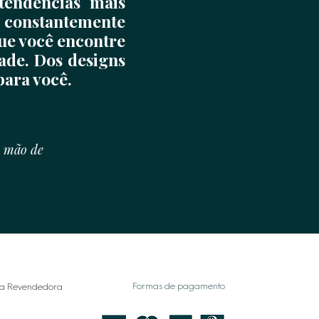
tendências mais
 constantemente
que você encontre
ade. Dos designs
para você.
e mão de
Formas de pagamento
a Revendedora