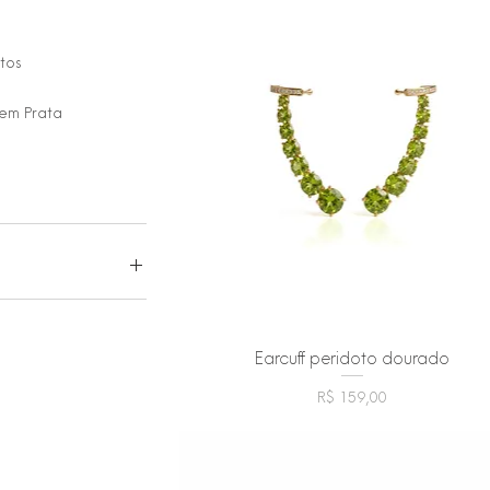
tos
 em Prata
R$ 339
Earcuff peridoto dourado
Visualização rápida
Preço
R$ 159,00