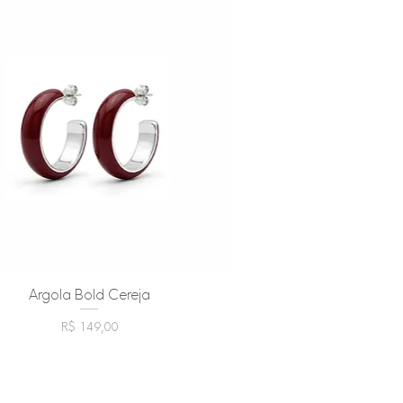
Argola Bold Cereja
Visualização rápida
Preço
R$ 149,00