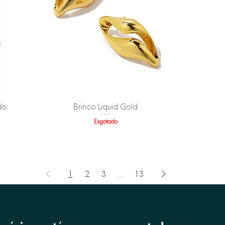
do
Visualização rápida
Brinco Liquid Gold
Esgotado
1
2
3
...
13