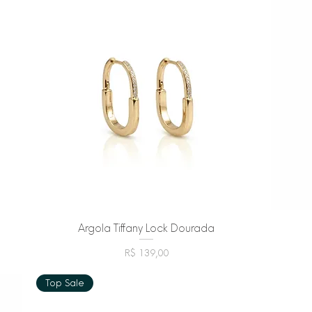
Argola Tiffany Lock Dourada
Visualização rápida
Preço
R$ 139,00
Top Sale