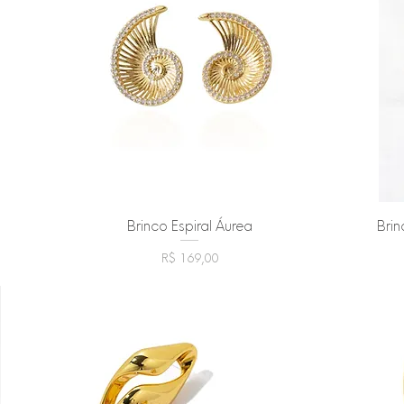
Brinco Espiral Áurea
Visualização rápida
Bri
Preço
R$ 169,00