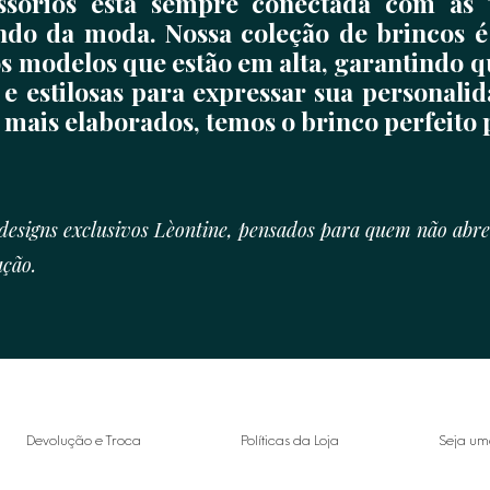
ssórios está sempre conectada com as 
do da moda. Nossa coleção de brincos é
s modelos que estão em alta, garantindo 
e estilosas para expressar sua personalid
 mais elaborados, temos o brinco perfeito 
esigns exclusivos Lèontine, pensados para quem não abr
ação.
Devolução e Troca
Políticas da Loja
Seja um