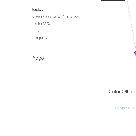
Todos
Nova Coleção Prata 925
Prata 925
Tìne
Conjuntos
Preço
R$ 75
R$ 269
Visu
Colar Olho 
Compre R$499