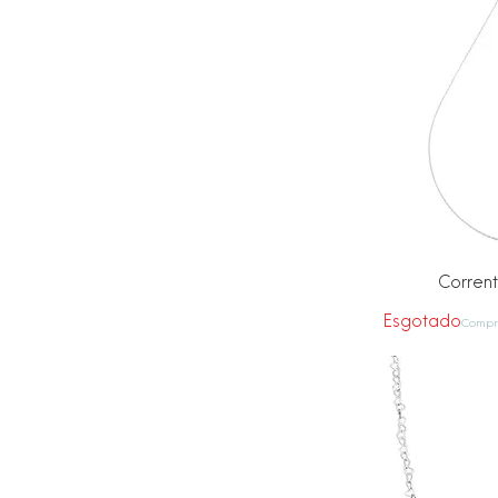
Visu
Corrent
Esgotado
Compre