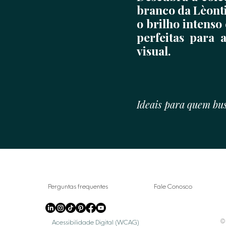
branco da Lèonti
o brilho intenso
perfeitas para 
visual.
Ideais para quem bus
Perguntas frequentes
Fale Conosco
© 
Acessibilidade Digital (WCAG)