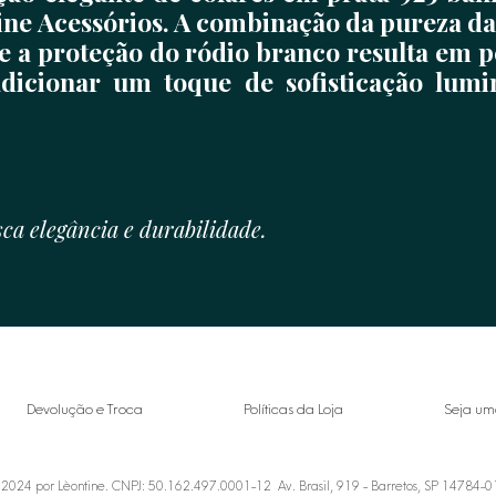
ne Acessórios. A combinação da pureza da
 e a proteção do ródio branco resulta em 
adicionar um toque de sofisticação lum
ca elegância e durabilidade.
Devolução e Troca
Políticas da Loja
Seja um
2024 por Lèontine. CNPJ: 50.162.497.0001-12 Av. Brasil, 919 - Barretos, SP 14784-