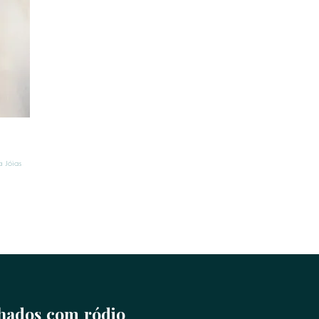
 Jóias
nhados com ródio