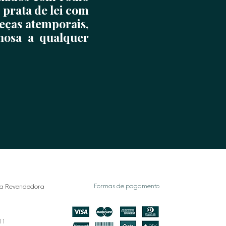
 prata de lei com
peças atemporais,
inosa a qualquer
Formas de pagamento
a Revendedora
011