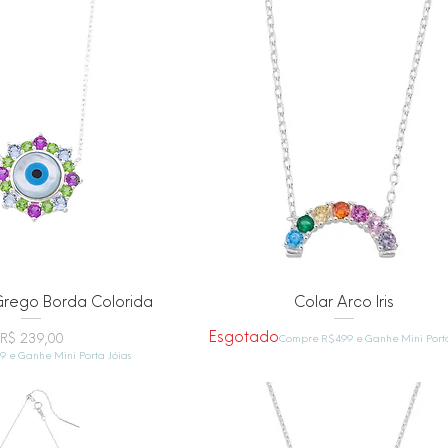
alização rápida
Visualização rápida
Grego Borda Colorida
Colar Arco Iris
Esgotado
Preço
R$ 239,00
Compre R$499 e Ganhe Mini Porta
 e Ganhe Mini Porta Jóias