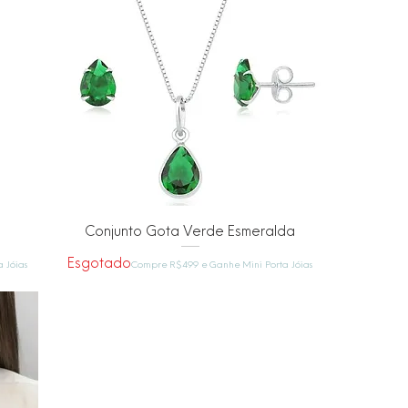
Visualização rápida
Conjunto Gota Verde Esmeralda
Esgotado
 Jóias
Compre R$499 e Ganhe Mini Porta Jóias