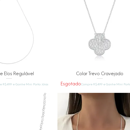
alização rápida
Visualização rápida
e Elos Regulável
Colar Trevo Cravejado
Esgotado
 R$499 e Ganhe Mini Porta Jóias
Compre R$499 e Ganhe Mini Porta