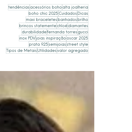
tendências
acessórios boho
alta joalheria
boho chic 2025
Cuidados
Dicas
maxi braceletes
banhados
brilho
brincos statemente
chloé
diamantes
durabilidade
fernanda torres
gucci
inox PDV
joias inspiração
oscar 2025
prata 925
semijoias
street style
Tipos de Metais
Utilidades
valor agregado