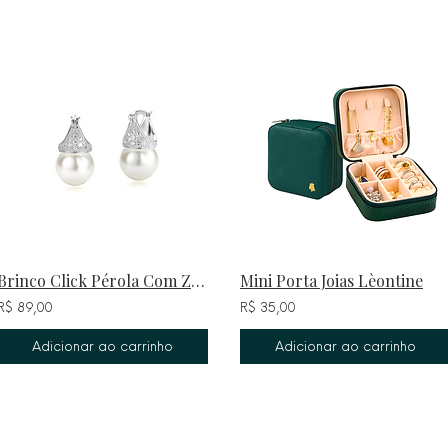
Brinco Click Pérola Com Zircônias Ródio Branco
Mini Porta Joias Lèontine
R$ 89,00
R$ 35,00
Adicionar ao carrinho
Adicionar ao carrinho