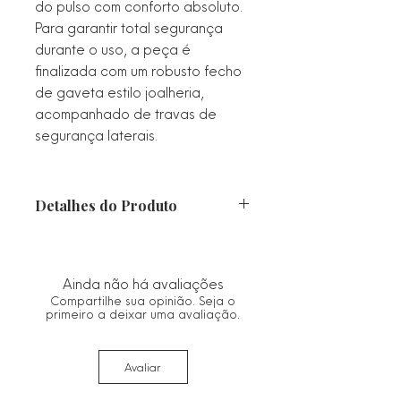
do pulso com conforto absoluto.
Para garantir total segurança
durante o uso, a peça é
finalizada com um robusto fecho
de gaveta estilo joalheria,
acompanhado de travas de
segurança laterais.
Detalhes do Produto
Tipo: Pulseira Riviera / Tênis Clássica
Lapidação das Pedras: Brilhante
(Redonda)
Ainda não há avaliações
Cor da Pedra: Cristal Transparente
Compartilhe sua opinião. Seja o
Material Base: Metal Nobre
primeiro a deixar uma avaliação.
Acabamento: Banho Ouro 18K
Premium
Avaliar
Comprimento: 18 cm
Fecho: Fecho de gaveta com trava