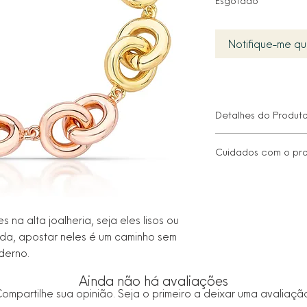
Esgotado
Notifique-me qu
Detalhes do Produt
Tamanho: 18 cm
Cuidados com o pr
Espessura: 1,5
Peso: 37,84 g
• Proteger da luz di
Metal: Alta Fusão
molhado, seque-o 
Banho: Ouro 18K
macio.
Hipoalergênico
na alta joalheria, seja eles lisos ou
• Guarde no saco ou 
Estilo: Moderno
• Limpe com um pano
a, apostar neles é um caminho sem
abrasivos que poss
derno.
• Remover antes de
ao aplicar produtos
Ainda não há avaliações
• Para informações 
ompartilhe sua opinião. Seja o primeiro a deixar uma avaliaçã
nosso atendimento a