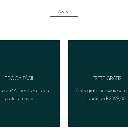
Avaliar
TROCA FÁCIL
FRETE GRÁTIS
serviu? A Lèon faza troca
Frete grátis em suas com
gratuitamente.
partir de R$399,00.