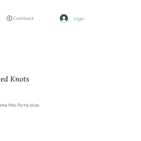
Cashback
Login
xed Knots
ço
e Mini Porta Jóias