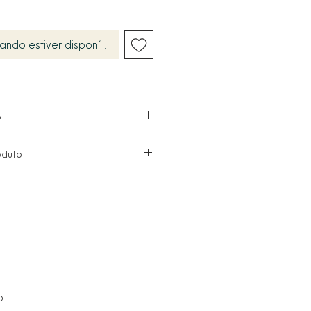
ando estiver disponível
o
oduto
reta, calor e chuva. Caso fique
imediatamente com um pano
estojo de flanela fornecido.
 seco e macio. Evitar materiais
am danificar o acabamento.
 qualquer contato com água ou
 no corpo (perfumes ou cremes).
adicionais, entre em contato com
o.
o cliente.