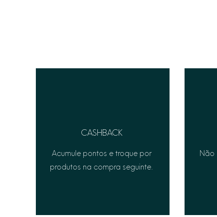
CASHBACK
Acumule pontos e troque por
Não 
produtos na compra seguinte.