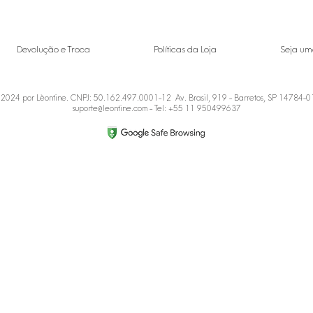
Devolução e Troca
Políticas da Loja
Seja um
2024 por Lèontine. CNPJ: 50.162.497.0001-12 Av. Brasil, 919 - Barretos, SP 14784-
suporte@leontine.com
- Tel: +55 11 950499637