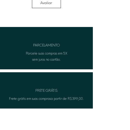
Avaliar
possam danificar o acabamento.
• Remover antes de qualquer
contato com água ou ao aplicar
produtos no corpo (perfumes ou
cremes).
• Para informações adicionais, entre
em contato com nosso atendimento
PARCELAMENTO
ao cliente.
Parcele suas compras em 5X
sem juros no cartão.
FRETE GRÁTIS
Frete grátis em suas comprasa partir de R$399,00.
TROCA FÁCIL