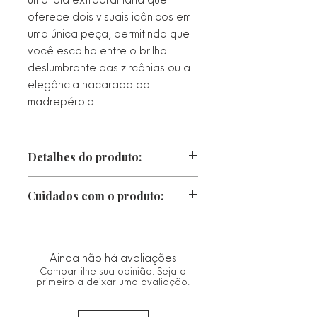
oferece dois visuais icônicos em
uma única peça, permitindo que
você escolha entre o brilho
deslumbrante das zircônias ou a
elegância nacarada da
madrepérola.
Detalhes do produto:
Tamanho: 18 +2 cm
Cuidados com o produto:
Peso: 5,5 g
• Proteger da luz direta, calor e
chuva. Caso fique molhado, seque-o
Pedraria: Microzircônia e
imediatamente com um pano macio.
Ainda não há avaliações
Madrepérola
• Guarde no saco ou estojo de
Compartilhe sua opinião. Seja o
flanela fornecido.
primeiro a deixar uma avaliação.
Metal: Alta Fusão
• Limpe com um pano seco e macio.
Evitar materiais abrasivos que
Banho ouro 18k