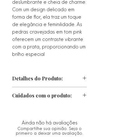
deslumbrante e cheia de charme.
Com um design delicado em
forma de flor, ela traz um toque
de elegância e feminilidade. As
pedras cravejadas em tom pink
oferecem um contraste vibrante
com a prata, proporcionando um
brilho especial
Detalhes do Produto:
Largura:
Cuidados com o produto:
Pedraria
Peso:
• Proteger da luz direta, calor e
Metal: Prata 925
chuva. Caso fique molhado, seque-o
imediatamente com um pano macio.
Ainda não há avaliações
• Guarde no saco ou estojo de
Compartilhe sua opinião. Seja o
flanela fornecido.
primeiro a deixar uma avaliação.