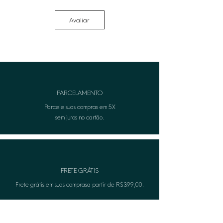
• Limpe com um pano seco e macio.
Evitar materiais abrasivos que
Avaliar
possam danificar o acabamento.
• Remover antes de qualquer
contato com água ou ao aplicar
produtos no corpo (perfumes ou
cremes).
• Para informações adicionais, entre
em contato com nosso atendimento
PARCELAMENTO
ao cliente.
Parcele suas compras em 5X
sem juros no cartão.
FRETE GRÁTIS
Frete grátis em suas comprasa partir de R$399,00.