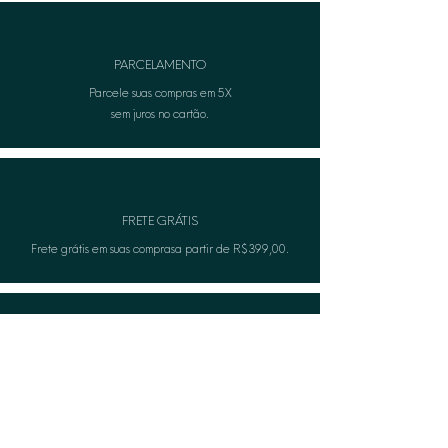
cremes).
• Para informações adicionais, entre
em contato com nosso atendimento
PARCELAMENTO
ao cliente.
Parcele suas compras em 5X
sem juros no cartão.
FRETE GRÁTIS
Frete grátis em suas comprasa partir de R$399,00.
TROCA FÁCIL
Não serviu? A Lèon faza troca gratuitamente.