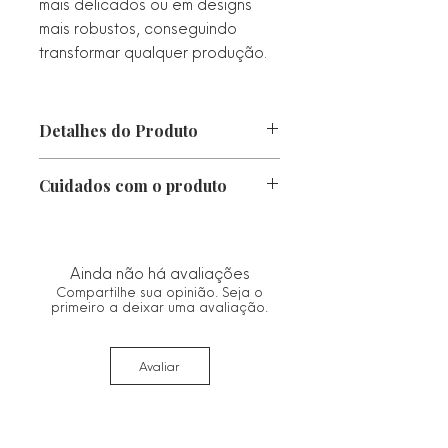
mais delicados ou em designs
mais robustos, conseguindo
transformar qualquer produção.
Detalhes do Produto
Comprimento:
Cuidados com o produto
Espessura:
Peso:
• Proteger da luz direta, calor e
Metal: Alta Fusão
chuva. Caso fique molhado, seque-o
Banho: Ouro 18k
imediatamente com um pano macio.
Ainda não há avaliações
Hipoalergênico
• Guarde no saco ou estojo de
Compartilhe sua opinião. Seja o
Estilo: Clássico
flanela fornecido.
primeiro a deixar uma avaliação.
• Limpe com um pano seco e macio.
Evitar materiais abrasivos que
Avaliar
possam danificar o acabamento.
• Remover antes de qualquer
contato com água ou ao aplicar
produtos no corpo (perfumes ou