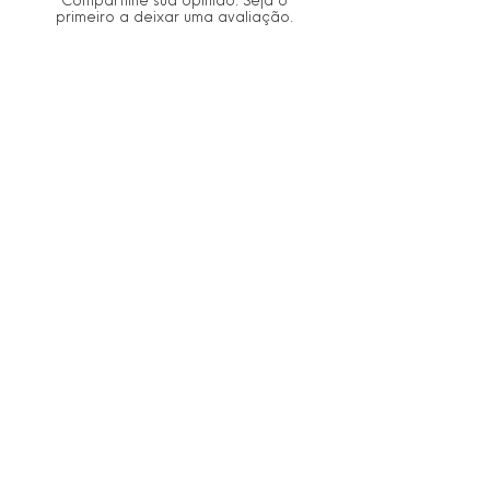
primeiro a deixar uma avaliação.
Avaliar
PARCELAMENTO
Parcele suas compras em 5X
sem juros no cartão.
FRETE GRÁTIS
Frete grátis em suas comprasa partir de R$399,00.