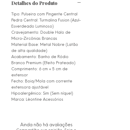
Detalhes do Produto
Tipo: Pulseira com Pingente Central
Pedra Central: Turmalina Fusion (Azul-
Esverdeado Luminoso)
Cravejamento: Double Halo de
Micro-Zircônias Brancas
Material Base: Metal Nobre (Latão
de alta qualidade)
Acabamento: Banho de Ródio
Branco Premium (Efeito Prateado)
Comprimento: 6 cm + 5 cm de
extensor
Fecho: Boia/Mola com corrente
extensora ajustável
Hipoalergênico: Sim (Sem níquel)
Marca: Lèontine Acessórios
Ainda não há avaliações
Compartilhe sua opinião. Seja o