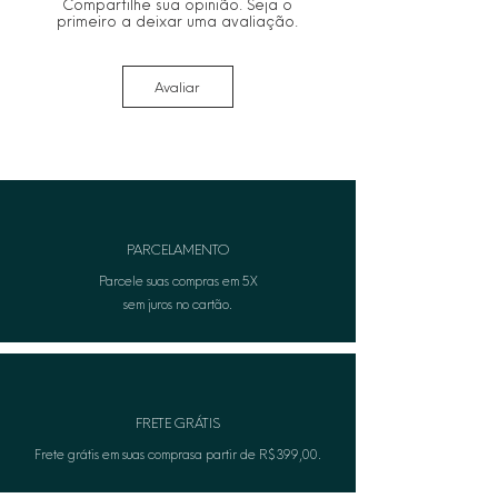
Compartilhe sua opinião. Seja o
primeiro a deixar uma avaliação.
Avaliar
PARCELAMENTO
Parcele suas compras em 5X
sem juros no cartão.
FRETE GRÁTIS
Frete grátis em suas comprasa partir de R$399,00.