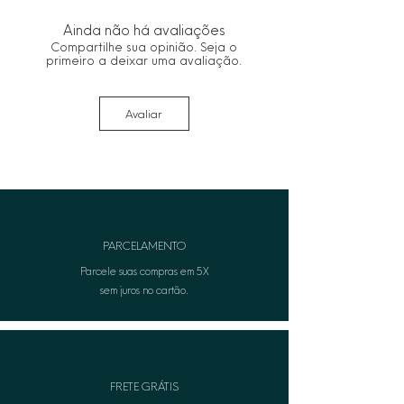
Ainda não há avaliações
Compartilhe sua opinião. Seja o
primeiro a deixar uma avaliação.
Avaliar
PARCELAMENTO
Parcele suas compras em 5X
sem juros no cartão.
FRETE GRÁTIS