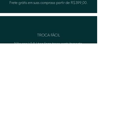
Frete grátis em suas comprasa partir de R$399,00.
TROCA FÁCIL
Não serviu? A Lèon faza troca gratuitamente.
CASHBACK
Acumule pontos e troque por produtos na compra
seguinte.