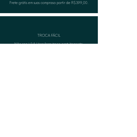
Frete grátis em suas comprasa partir de R$399,00.
TROCA FÁCIL
Não serviu? A Lèon faza troca gratuitamente.
CASHBACK
Acumule pontos e troque por produtos na compra
seguinte.