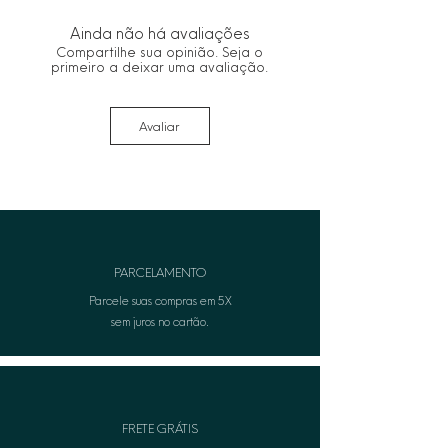
Ainda não há avaliações
Compartilhe sua opinião. Seja o
primeiro a deixar uma avaliação.
Avaliar
PARCELAMENTO
Parcele suas compras em 5X
sem juros no cartão.
FRETE GRÁTIS