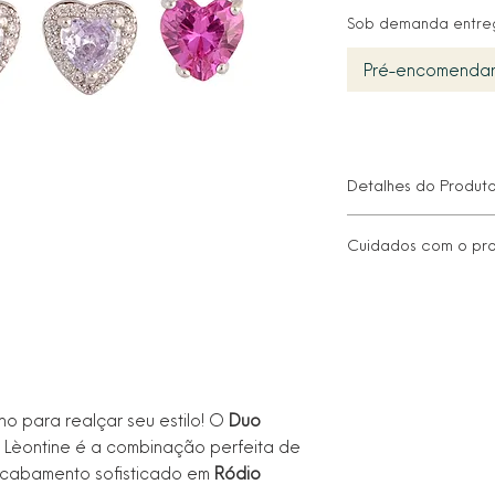
Sob demanda entreg
Pré-encomenda
Detalhes do Produt
Diâmetro: 7,5 e 9 
Cuidados com o pr
Peso: 2,5 e 3 g
Metal: Alta Fusão
• Proteger da luz di
Banho: Ródio Branc
molhado, seque-o 
Hipoalergênico
macio.
Estilo: Orgânico
• Guarde no saco ou 
• Limpe com um pano
abrasivos que poss
ho para realçar seu estilo! O
Duo
• Remover antes de
Lèontine é a combinação perfeita de
ao aplicar produtos
• Para informações 
cabamento sofisticado em
Ródio
nosso atendimento a