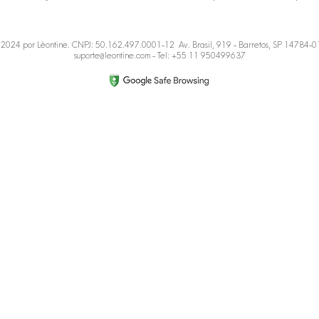
2024 por Lèontine. CNPJ: 50.162.497.0001-12 Av. Brasil, 919 - Barretos, SP 14784-
suporte@leontine.com
- Tel: +55 11 950499637