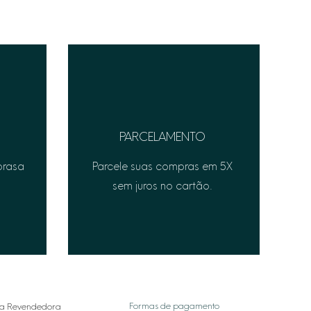
PARCELAMENTO
prasa
Parcele suas compras em 5X
sem juros no cartão.
Formas de pagamento
a Revendedora