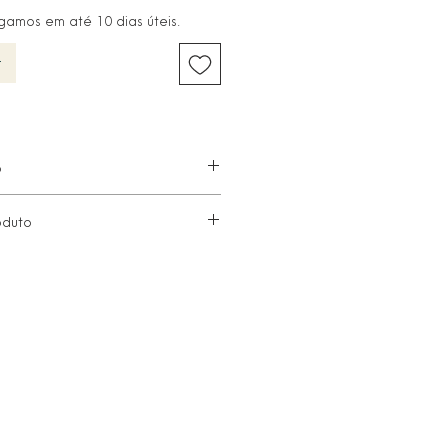
amos em até 10 dias úteis.
r
o
mm
oduto
reta, calor e chuva. Caso fique
o
imediatamente com um pano
estojo de flanela fornecido.
 seco e macio. Evitar materiais
am danificar o acabamento.
 qualquer contato com água ou
 no corpo (perfumes ou cremes).
adicionais, entre em contato com
o cliente.