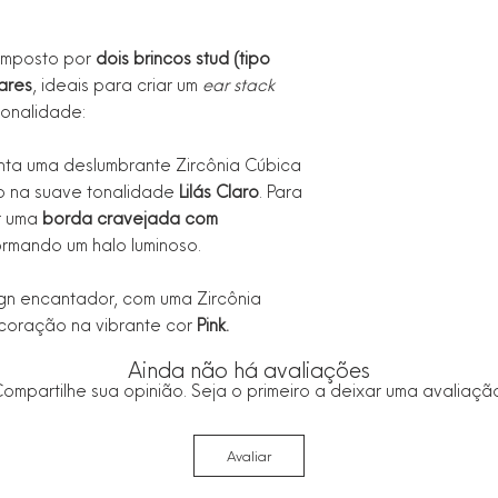
omposto por
dois brincos stud (tipo
ares
, ideais para criar um
ear stack
sonalidade:
ta uma deslumbrante Zircônia Cúbica
o na suave tonalidade
Lilás Claro
. Para
or uma
borda cravejada com
formando um halo luminoso.
n encantador, com uma Zircônia
 coração na vibrante cor
Pink.
Ainda não há avaliações
ompartilhe sua opinião. Seja o primeiro a deixar uma avaliaçã
Avaliar