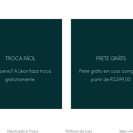
TROCA FÁCIL
FRETE GRÁTIS
serviu? A Lèon faza troca
Frete grátis em suas com
gratuitamente.
partir de R$399,00.
Devolução e Troca
Políticas da Loja
Seja um