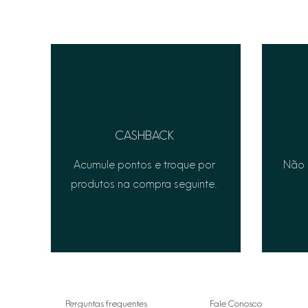
CASHBACK
Acumule pontos e troque por
Não 
produtos na compra seguinte.
Perguntas frequentes
Fale Conosco