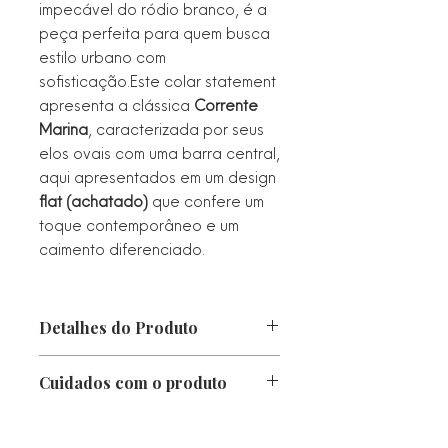
impecável do ródio branco, é a
peça perfeita para quem busca
estilo urbano com
sofisticação.Este colar statement
apresenta a clássica
Corrente
Marina
, caracterizada por seus
elos ovais com uma barra central,
aqui apresentados em um design
flat (achatado)
que confere um
toque contemporâneo e um
caimento diferenciado.
Detalhes do Produto
Comprimento: 60 cm
Cuidados com o produto
Expessura: 0,8 cm
Peso: 27 g
• Proteger da luz direta, calor e
Metal: Alta Fusão
chuva. Caso fique molhado, seque-o