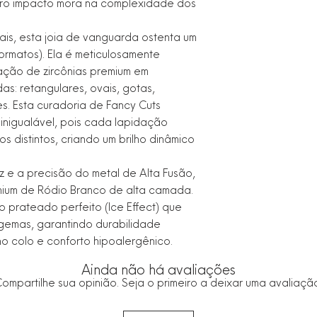
o impacto mora na complexidade dos
Hipoalergênico: Sim 
Marca: LÈONTINE Ac
nais, esta joia de vanguarda ostenta um
ormatos). Ela é meticulosamente
lação de zircônias premium em
s: retangulares, ovais, gotas,
s. Esta curadoria de Fancy Cuts
inigualável, pois cada lapidação
os distintos, criando um brilho dinâmico
 e a precisão do metal de Alta Fusão,
ium de Ródio Branco de alta camada.
 prateado perfeito (Ice Effect) que
 gemas, garantindo durabilidade
o colo e conforto hipoalergênico.
Ainda não há avaliações
ompartilhe sua opinião. Seja o primeiro a deixar uma avaliaçã