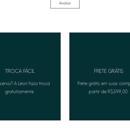
Avaliar
TROCA FÁCIL
FRETE GRÁTIS
serviu? A Lèon faza troca
Frete grátis em suas com
gratuitamente.
partir de R$399,00.