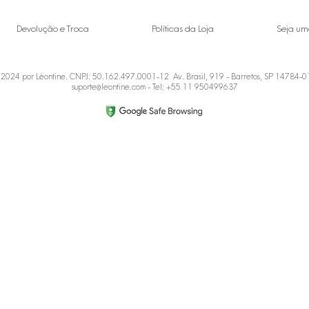
Devolução e Troca
Políticas da Loja
Seja um
2024 por Lèontine. CNPJ: 50.162.497.0001-12 Av. Brasil, 919 - Barretos, SP 14784-
suporte@leontine.com
- Tel: +55 11 950499637