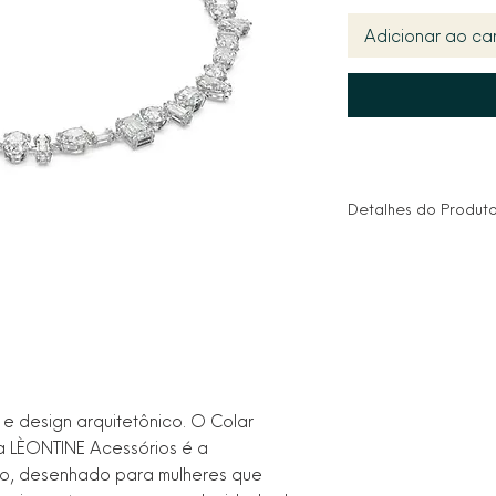
Adicionar ao car
Detalhes do Produt
Tipo: Colar Riviera 
Gemas: Zircônias Pre
Incolor)
Lapidação: Mixed Sh
Retangular, Oval, G
Material Base: Alta 
Acabamento: Banho 
Ice/Prateado)
 e design arquitetônico. O Colar
Comprimento: 42 cm
da LÈONTINE Acessórios é a
Fecho: Fecho gaveta
uto, desenhado para mulheres que
de segurança