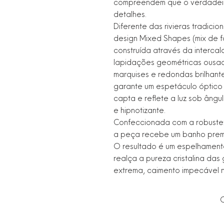
compreendem que o verdadeir
detalhes.
Diferente das rivieras tradicio
design Mixed Shapes (mix de f
construída através da interca
lapidações geométricas ousada
marquises e redondas brilhante
garante um espetáculo óptico 
capta e reflete a luz sob ângul
e hipnotizante.
Confeccionada com a robustez
a peça recebe um banho prem
O resultado é um espelhamento
realça a pureza cristalina das
extrema, caimento impecável n
C