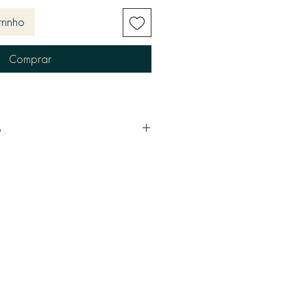
rinho
Comprar
o
/ Tênis / Statement Necklace
mium cor Cristal (Transparente /
apes (Mix de formatos:
ota/Pear, Marquise e Redonda)
Fusão
de Ródio Branco Premium (Efeito
 padrão alta joalheria com trava