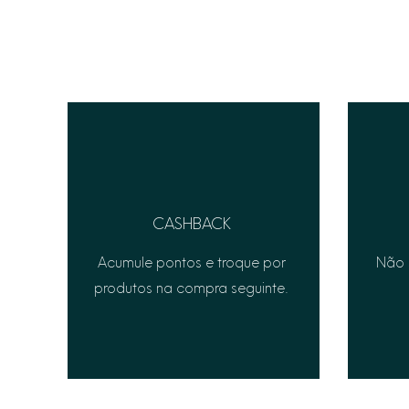
CASHBACK
Acumule pontos e troque por
Não 
produtos na compra seguinte.