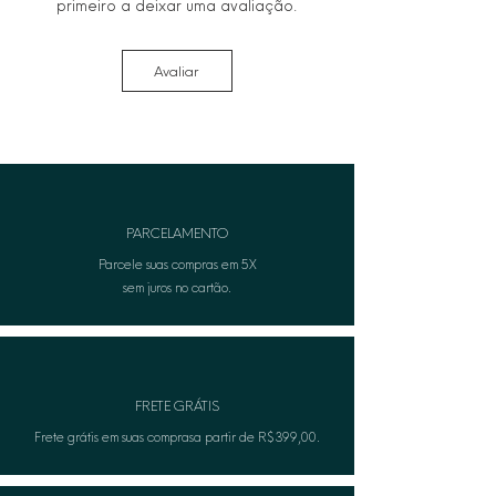
primeiro a deixar uma avaliação.
Avaliar
PARCELAMENTO
Parcele suas compras em 5X
sem juros no cartão.
FRETE GRÁTIS
Frete grátis em suas comprasa partir de R$399,00.