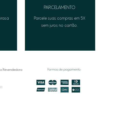
PARCELAMENTO
prasa
Parcele suas compras em 5X
sem juros no cartão.
Formas de pagamento
a Revendedora
011