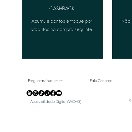
CASHBACK
Acumule pontos e troque por
Não 
produtos na compra seguinte.
Perguntas frequentes
Fale Conosco
© 
Acessibilidade Digital (WCAG)