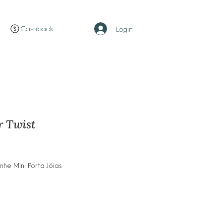
Cashback
Login
r Twist
o
e Mini Porta Jóias