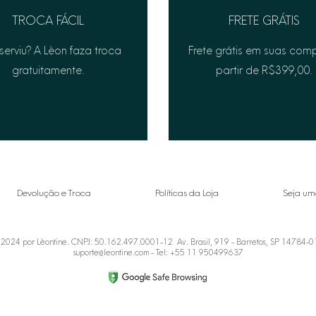
TROCA FÁCIL
FRETE GRÁTIS
serviu? A Lèon faza troca
Frete grátis em suas com
gratuitamente.
partir de R$399,00.
Devolução e Troca
Políticas da Loja
Seja um
2024 por Lèontine. CNPJ: 50.162.497.0001-12 Av. Brasil, 919 - Barretos, SP 14784-
suporte@leontine.com
- Tel: +55 11 950499637