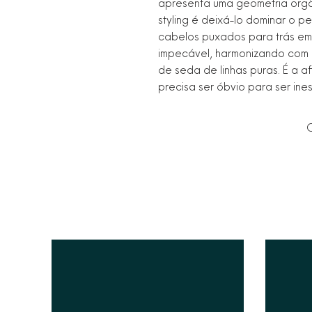
apresenta uma geometria orgâ
styling é deixá-lo dominar o pe
cabelos puxados para trás em
impecável, harmonizando com a
de seda de linhas puras. É a a
precisa ser óbvio para ser ine
C