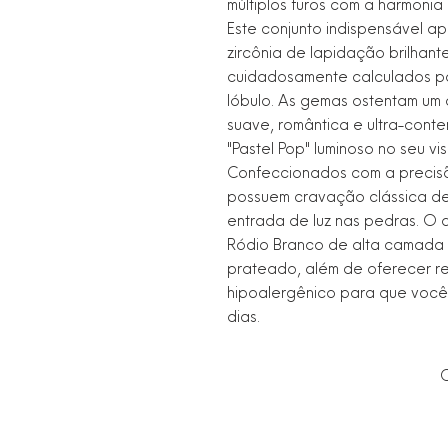
múltiplos furos com a harmonia 
Este conjunto indispensável ap
zircônia de lapidação brilhan
cuidadosamente calculados pa
lóbulo. As gemas ostentam um
suave, romântica e ultra-cont
"Pastel Pop" luminoso no seu vis
Confeccionados com a precisão
possuem cravação clássica de
entrada de luz nas pedras. 
Ródio Branco de alta camada g
prateado, além de oferecer re
hipoalergênico para que você
dias.
C