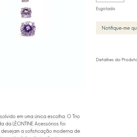
Esgotado
Notifique-me qu
Detalhes do Produt
Tipo: Kit / Trio de Br
Composição: 3 pares
G)
Pedras: Zircônias P
Suave
Lapidação: Redonda 
Material Base: Alta 
Acabamento: Banho 
esolvido em uma única escolha. O Trio
Prateado/Ice)
da da LÈONTINE Acessórios foi
Fixação: Pinos tradi
 desejam a sofisticação moderna de
Hipoalergênico: Sim 