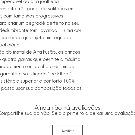
impecável da alta joalheria.
Marca: LÈONTINE Ac
resenta três pares de solitários em
te, com tamanhos progressivos
ra criar um degradê perfeito no seu
 deslumbrante tom Lavanda — uma cor
emporânea que injeta um toque de
ual diário.
 do metal de Alta Fusão, os brincos
 quatro garras que permite a máxima
O acabamento em banho premium de
arante o sofisticado "Ice Effect"
sistência superior e conforto 100%
 possa usar sua composição todos os
Ainda não há avaliações
ompartilhe sua opinião. Seja o primeiro a deixar uma avaliaçã
Avaliar