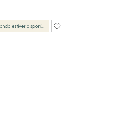
ando estiver disponível
o
incos Fixos (Studs)
 em tamanhos progressivos (P, M,
remium cor Lavanda / Ametista
(Brilhante)
Fusão
de Ródio Branco Premium (Efeito
cionais com tarraxas
(Sem níquel)