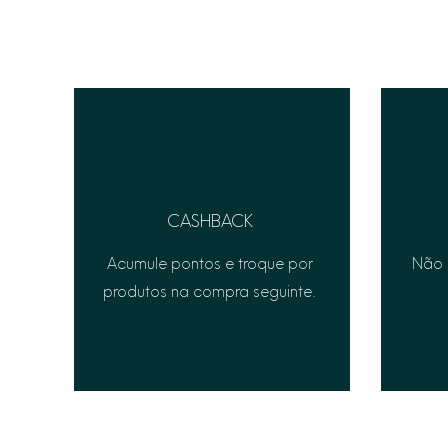
CASHBACK
Acumule pontos e troque por
Não 
produtos na compra seguinte.