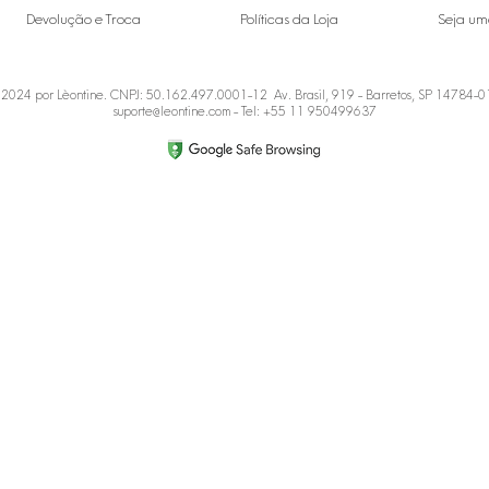
Devolução e Troca
Políticas da Loja
Seja um
2024 por Lèontine. CNPJ: 50.162.497.0001-12 Av. Brasil, 919 - Barretos, SP 14784-
suporte@leontine.com
- Tel: +55 11 950499637