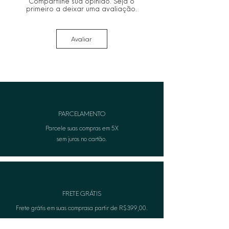
Compartilhe sua opinião. Seja o
primeiro a deixar uma avaliação.
Avaliar
PARCELAMENTO
Parcele suas compras em 5X
sem juros no cartão.
FRETE GRÁTIS
Frete grátis em suas comprasa partir de R$399,00.