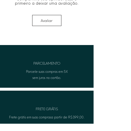
primeiro a deixar uma avaliação.
Avaliar
PARCELAMENTO
Parcele suas compras em 5X
sem juros no cartão.
FRETE GRÁTIS
Frete grátis em suas comprasa partir de R$399,00.