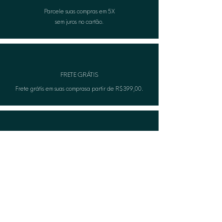
Parcele suas compras em 5X
sem juros no cartão.
FRETE GRÁTIS
Frete grátis em suas comprasa partir de R$399,00.
TROCA FÁCIL
Não serviu? A Lèon faza troca gratuitamente.
CASHBACK