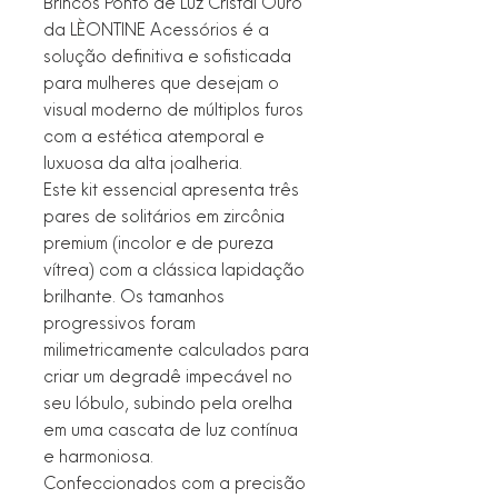
Brincos Ponto de Luz Cristal Ouro
da LÈONTINE Acessórios é a
solução definitiva e sofisticada
para mulheres que desejam o
visual moderno de múltiplos furos
com a estética atemporal e
luxuosa da alta joalheria.
Este kit essencial apresenta três
pares de solitários em zircônia
premium (incolor e de pureza
vítrea) com a clássica lapidação
brilhante. Os tamanhos
progressivos foram
milimetricamente calculados para
criar um degradê impecável no
seu lóbulo, subindo pela orelha
em uma cascata de luz contínua
e harmoniosa.
Confeccionados com a precisão