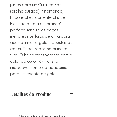
juntos para um Curated Ear
(orelha curada) instantâneo,
limpo e absurdamente chique.
Eles são a "tela em branco"
perfeita: misture as peças
menores nos furos de cima para
acompanhar argolas robustas ou
ear cuffs dourados no primeiro
furo. O brilho transparente com o
calor do ouro 18k transita
impecavelmente da academia
para um evento de gala.
Detalhes do Produto
Tipo: Kit / Trio de Brincos Fixos
Solitários (Studs)
Composição: 3 pares em tamanhos
Ainda não há avaliações