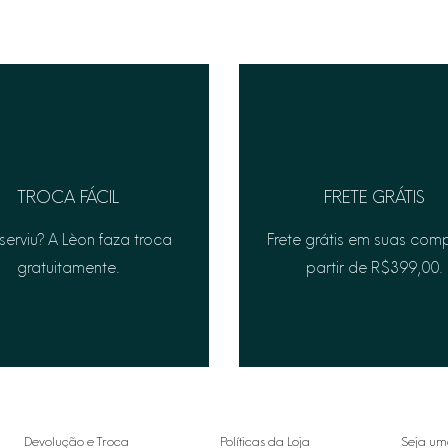
TROCA FÁCIL
FRETE GRÁTIS
serviu? A Lèon faza troca
Frete grátis em suas com
gratuitamente.
partir de R$399,00.
Devolução e Troca
Políticas da Loja
Seja um