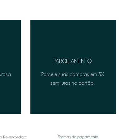
PARCELAMENTO
prasa
Parcele suas compras em 5X
sem juros no cartão.
Formas de pagamento
a Revendedora