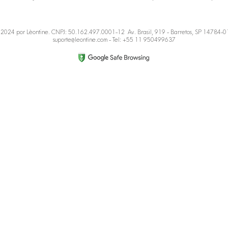
2024 por Lèontine. CNPJ: 50.162.497.0001-12 Av. Brasil, 919 - Barretos, SP 14784-
suporte@leontine.com
- Tel: +55 11 950499637