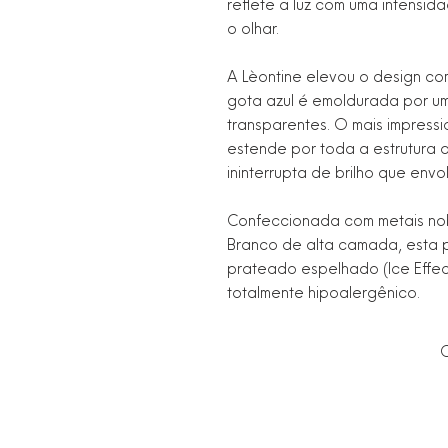
reflete a luz com uma intensida
o olhar.
A Lèontine elevou o design co
gota azul é emoldurada por uma
transparentes. O mais impress
estende por toda a estrutura
ininterrupta de brilho que envo
Confeccionada com metais no
Branco de alta camada, esta
prateado espelhado (Ice Effect
totalmente hipoalergênico.
C