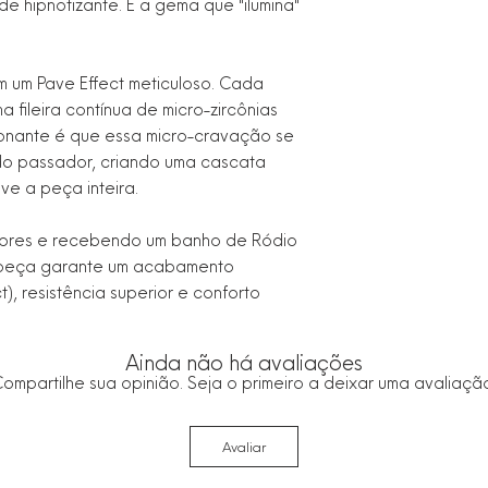
de hipnotizante. É a gema que "ilumina"
m um Pave Effect meticuloso. Cada
 fileira contínua de micro-zircônias
ionante é que essa micro-cravação se
 do passador, criando uma cascata
lve a peça inteira.
bres e recebendo um banho de Ródio
 peça garante um acabamento
), resistência superior e conforto
Ainda não há avaliações
ompartilhe sua opinião. Seja o primeiro a deixar uma avaliaçã
Avaliar