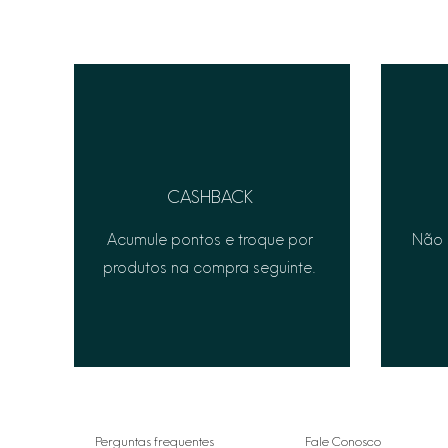
CASHBACK
Acumule pontos e troque por
Não 
produtos na compra seguinte.
Perguntas frequentes
Fale Conosco