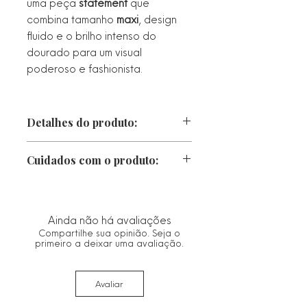
uma peça
statement
que
combina tamanho
maxi
, design
fluido e o brilho intenso do
dourado para um visual
poderoso e fashionista.
Detalhes do produto:
Largura: 3,5 cm
Cuidados com o produto:
Altura: 4,5 cm
• Proteger da luz direta, calor e
chuva. Caso fique molhado, seque-o
Espessura: 0,8 cm
imediatamente com um pano macio.
Ainda não há avaliações
• Guarde no saco ou estojo de
Compartilhe sua opinião. Seja o
Peso: 4 g
flanela fornecido.
primeiro a deixar uma avaliação.
• Limpe com um pano seco e macio.
Metal: ABS Liga Leve
Evitar materiais abrasivos que
Avaliar
possam danificar o acabamento.
Banho: Ouro 18k
• Remover antes de qualquer