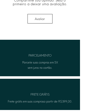
Compartilhe sua opinião. Seja o
primeiro a deixar uma avaliação.
Avaliar
PARCELAMENTO
Parcele suas compras em 5X
sem juros no cartão.
FRETE GRÁTIS
Frete grátis em suas comprasa partir de R$399,00.