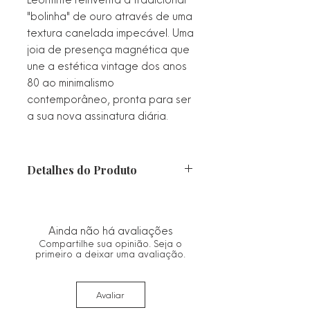
"bolinha" de ouro através de uma
textura canelada impecável. Uma
joia de presença magnética que
une a estética vintage dos anos
80 ao minimalismo
contemporâneo, pronta para ser
a sua nova assinatura diária.
Detalhes do Produto
Material: Semijoia com banho
premium de Ouro 18k.
Design: Brinco fixo (stud) em formato
Ainda não há avaliações
de esfera com textura
Compartilhe sua opinião. Seja o
canelada/plissada (linhas verticais
primeiro a deixar uma avaliação.
em relevo).
Fechamento: Pino posicionado de
Avaliar
forma anatômica com tarraxa