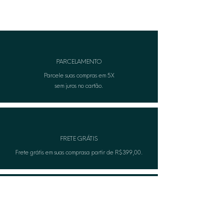
borboleta, garantindo sustentação
firme no lóbulo.
Hipoalergênico: Desenvolvido com
tecnologia totalmente livre de
níquel (nickel-free), seguro para o
uso diário em peles sensíveis.
PARCELAMENTO
Parcele suas compras em 5X
sem juros no cartão.
FRETE GRÁTIS
Frete grátis em suas comprasa partir de R$399,00.
TROCA FÁCIL
Não serviu? A Lèon faza troca gratuitamente.