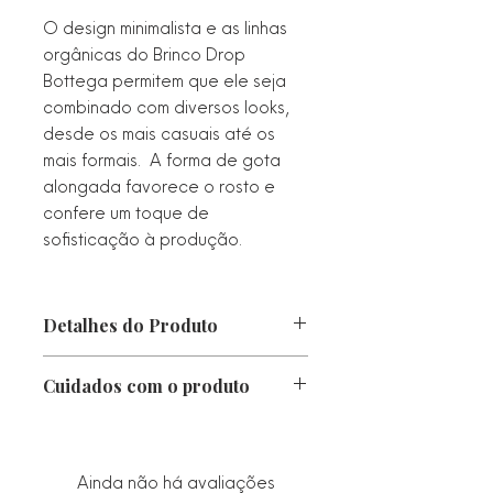
O design minimalista e as linhas
orgânicas do Brinco Drop
Bottega permitem que ele seja
combinado com diversos looks,
desde os mais casuais até os
mais formais. A forma de gota
alongada favorece o rosto e
confere um toque de
sofisticação à produção.
Detalhes do Produto
Comprimento:
30 mm
Cuidados com o produto
Largura:
20 mm
Peso
: 11 g
Proteger da luz direta, calor e
Metal:
Alta Fusão
chuva. Caso fique molhado, seque-o
Banho:
Ródio Branco
imediatamente com um pano macio.
Ainda não há avaliações
Estilo
: Organic