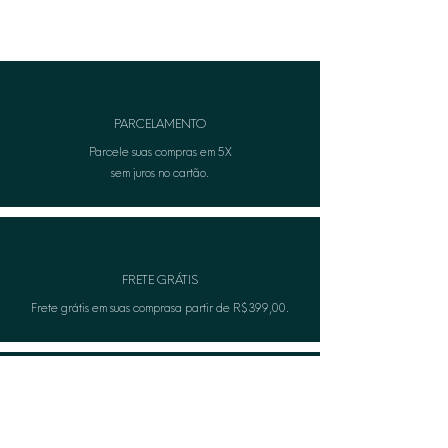
PARCELAMENTO
Parcele suas compras em 5X
sem juros no cartão.
FRETE GRÁTIS
Frete grátis em suas comprasa partir de R$399,00.
TROCA FÁCIL
Não serviu? A Lèon faza troca gratuitamente.