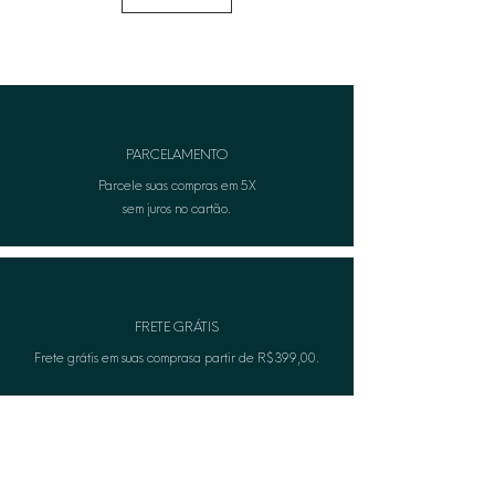
• Remover antes de qualquer
contato com água ou ao aplicar
produtos no corpo (perfumes ou
cremes).
• Para informações adicionais, entre
em contato com nosso atendimento
PARCELAMENTO
ao cliente.
Parcele suas compras em 5X
sem juros no cartão.
FRETE GRÁTIS
Frete grátis em suas comprasa partir de R$399,00.
TROCA FÁCIL