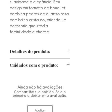
suavidade e elegância. Seu
design em formato de bouquet
combina pedras de quartzo rosa
com brilho cristalino, criando um
acessório que irradia
feminilidade e charme.
Detalhes do produto:
Largura
Cuidados com o produto:
Peso
Metal/Pedraria
• Proteger da luz direta, calor e
Banho ouro 18k
chuva. Caso fique molhado, seque-o
imediatamente com um pano macio.
Ainda não há avaliações
• Guarde no saco ou estojo de
Compartilhe sua opinião. Seja o
flanela fornecido.
primeiro a deixar uma avaliação.
• Limpe com um pano seco e macio.
Evitar materiais abrasivos que
Avaliar
possam danificar o acabamento.