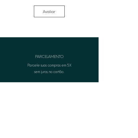
Avaliar
PARCELAMENTO
Parcele suas compras em 5X
sem juros no cartão.
FRETE GRÁTIS
Frete grátis em suas comprasa partir de R$399,00.