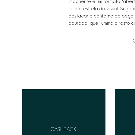
imponente e um formato "aberto"
seja a estrela do visual. Suge
destacar o contorno da peça 
dourado, que ilumina o rosto 
C
CASHBACK