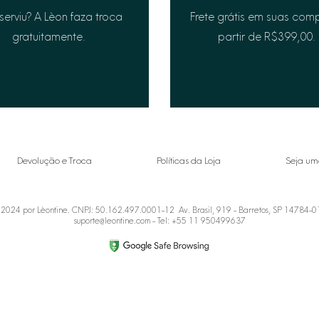
serviu? A Lèon faza troca
Frete grátis em suas com
gratuitamente.
partir de R$399,00.
Devolução e Troca
Políticas da Loja
Seja um
2024 por Lèontine. CNPJ: 50.162.497.0001-12 Av. Brasil, 919 - Barretos, SP 14784-
suporte@leontine.com
- Tel: +55 11 950499637