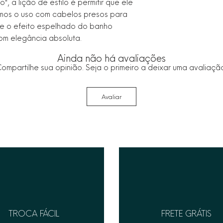
, a lição de estilo é permitir que ele
rimos o uso com cabelos presos para
e o efeito espelhado do banho
com elegância absoluta.
Ainda não há avaliações
ompartilhe sua opinião. Seja o primeiro a deixar uma avaliaçã
Avaliar
TROCA FÁCIL
FRETE GRÁTIS