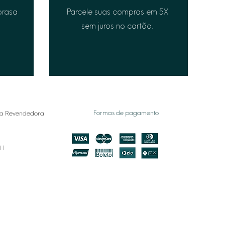
prasa
Parcele suas compras em 5X
sem juros no cartão.
Formas de pagamento
a Revendedora
011