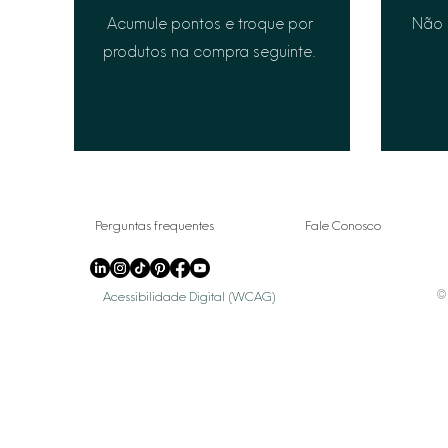
Acumule pontos e troque por
Não 
produtos na compra seguinte.
Perguntas frequentes
Fale Conosco
© 
Acessibilidade Digital (WCAG)