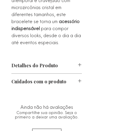
atemporal e cravejado com
microzircônias cristal em
diferentes tamanhos, este
bracelete se torna um
acessório
indispensável
para compor
diversos looks, desde o dia a dia
até eventos especiais.
Detalhes do Produto
Diametro: 6,6 cm
Cuidados com o produto
Largura: 0,9 cm
Pedraria: Microzircônia Cúbica
• Proteger da luz direta, calor e
Cristal e Lavanda
chuva. Caso fique molhado, seque-o
Peso: 17 g
imediatamente com um pano macio.
Ainda não há avaliações
Metal: Alta Fusão
• Guarde no saco ou estojo de
Compartilhe sua opinião. Seja o
Banho: Ouro 18k
flanela fornecido.
primeiro a deixar uma avaliação.
Estilo: Deluxe
• Limpe com um pano seco e macio.
Evitar materiais abrasivos que