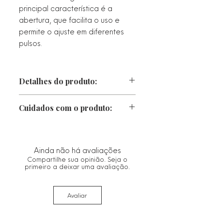
principal característica é a
abertura, que facilita o uso e
permite o ajuste em diferentes
pulsos.
Detalhes do produto:
Comprimento: 19 cm
Cuidados com o produto:
Diâmetro: 6,0 cm
Largura: 1,7 cm
• Proteger da luz direta, calor e
Peso Aproximado: 33,3 g
chuva. Caso fique molhado, seque-o
Material: Liga Metálica de de Cobre
imediatamente com um pano macio.
Ainda não há avaliações
e Zinco de alta qualidade
• Guarde no saco ou estojo de
Compartilhe sua opinião. Seja o
Banho: Ouro 18K revestido com
flanela fornecido.
primeiro a deixar uma avaliação.
verniz protetor
• Limpe com um pano seco e macio.
Semijoia Hipoalérgica (não causa
Evitar materiais abrasivos que
alergia)
Avaliar
possam danificar o acabamento.
Produto Livre de Níquel
• Remover antes de qualquer