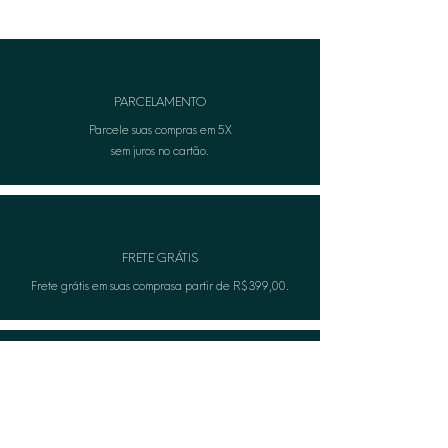
contato com água ou ao aplicar
produtos no corpo (perfumes ou
cremes).
• Para informações adicionais, entre
em contato com nosso atendimento
PARCELAMENTO
ao cliente.
Parcele suas compras em 5X
sem juros no cartão.
FRETE GRÁTIS
Frete grátis em suas comprasa partir de R$399,00.
TROCA FÁCIL
Não serviu? A Lèon faza troca gratuitamente.