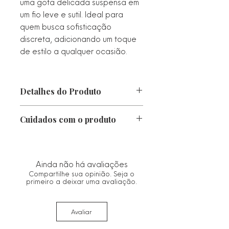
uma gota delicada suspensa em
um fio leve e sutil. Ideal para
quem busca sofisticação
discreta, adicionando um toque
de estilo a qualquer ocasião.
Detalhes do Produto
Tamanho: 5,3 cm
Cuidados com o produto
Peso: 2,4g
Metal: Prata 925
•Proteger da luz direta, calor e
Hipoalergênico
chuva. Caso fique molhado, seque-o
Estilo: Elegante
imediatamente com um pano macio.
Ainda não há avaliações
• Guarde no saco ou estojo de
Compartilhe sua opinião. Seja o
flanela fornecido.
primeiro a deixar uma avaliação.
• Limpe com um pano seco e macio.
Evitar materiais abrasivos que
Avaliar
possam danificar o acabamento.
• Remover antes de qualquer