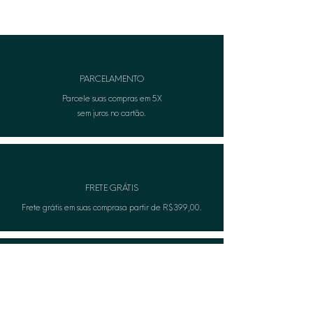
contato com água ou ao aplicar
produtos no corpo (perfumes ou
cremes).
• Para informações adicionais, entre
em contato com nosso atendimento
PARCELAMENTO
ao cliente
Parcele suas compras em 5X
sem juros no cartão.
FRETE GRÁTIS
Frete grátis em suas comprasa partir de R$399,00.
TROCA FÁCIL
Não serviu? A Lèon faza troca gratuitamente.