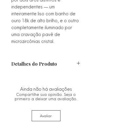
independentes — um
inteiramente liso com banho de
ouro 18k de alto brilho, e o outro
completamente iluminado por
uma cravação pavê de
microzircônias cristal.
Detalhes do Produto
Material: Semijoia com banho
premium de Ouro 18k.
Pedras: Microzircônias cristal de alta
Ainda não há avaliações
luminosidade.
Compartilhe sua opinião. Seja o
Design: Dois aros móveis (um liso, um
primeiro a deixar uma avaliação.
cravejado) unidos
permanentemente por dois mini elos
Avaliar
dourados.
Acabamento: Ouro com polimento
mirror-finish (espelhado) no aro liso e