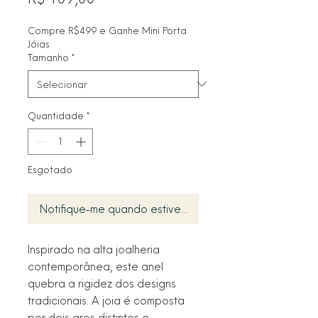
Compre R$499 e Ganhe Mini Porta
Jóias
Tamanho
*
Quantidade
*
Esgotado
Notifique-me quando estiver disponível
Inspirado na alta joalheria
contemporânea, este anel
quebra a rigidez dos designs
tradicionais. A joia é composta
por dois aros distintos e