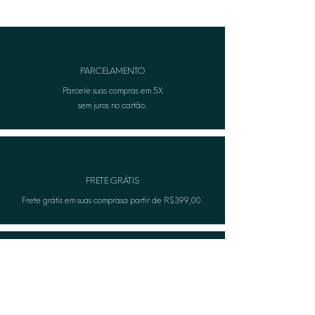
nos elos conectores.
Hipoalergênico: Desenvolvido com
tecnologia totalmente livre de
níquel (nickel-free), seguro para
PARCELAMENTO
peles sensíveis.
Parcele suas compras em 5X
sem juros no cartão.
FRETE GRÁTIS
Frete grátis em suas comprasa partir de R$399,00.
TROCA FÁCIL
Não serviu? A Lèon faza troca gratuitamente.