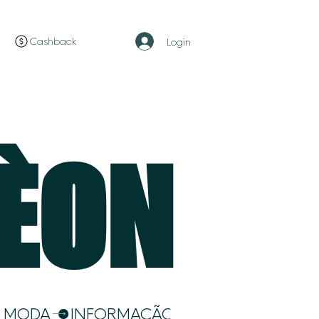
Cashback
Login
LÈON
E MODA