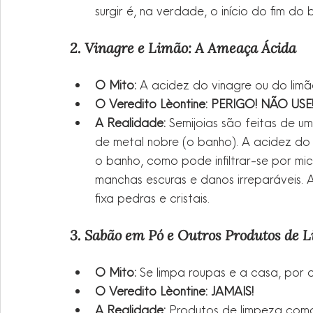
surgir é, na verdade, o início do fim do
2. Vinagre e Limão: A Ameaça Ácida
O Mito:
 A acidez do vinagre ou do lim
O Veredito Lèontine: PERIGO! NÃO USE
A Realidade:
 Semijoias são feitas de 
de metal nobre (o banho). A acidez do
o banho, como pode infiltrar-se por micr
manchas escuras e danos irreparáveis. 
fixa pedras e cristais.
3. Sabão em Pó e Outros Produtos de 
O Mito:
 Se limpa roupas e a casa, por q
O Veredito Lèontine: JAMAIS!
A Realidade:
 Produtos de limpeza como