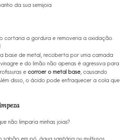
 banho da sua semijoia.
ão cortaria a gordura e removeria a oxidação.
!
uma base de metal, recoberta por uma camada 
 vinagre e do limão não apenas é agressiva para 
ofissuras e 
corroer o metal base
, causando 
Além disso, o ácido pode enfraquecer a cola que 
Limpeza
ue não limparia minhas joias?
 sabão em pó, água sanitária ou multiusos 