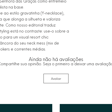
Senhora das Graças como entremeio
lista na base.
 ao estilo gravatinha (Y-necklace),
a que alonga a silhueta e valoriza
e. Como nosso editorial traduz
yling está no contraste: use-o sobre a
para um visual resort chic
a âncora do seu neck mess (mix de
okers e correntes médias.
Ainda não há avaliações
ompartilhe sua opinião. Seja o primeiro a deixar uma avaliaçã
Avaliar