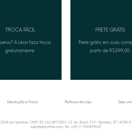
TROCA FÁCIL
FRETE GRÁTIS
serviu? A Lèon faza troca
Frete grátis em suas com
gratuitamente.
partir de R$399,00.
Devolução e Troca
Políticas da Loja
Seja um
2024 por Lèontine. CNPJ: 50.162.497.0001-12 Av. Brasil, 919 - Barretos, SP 14784-
suporte@leontine.com
- Tel: +55 11 950499637