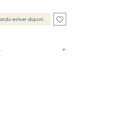
ando estiver disponível
o
com banho premium de Ouro 18k.
estilo terço com corrente de elos
caladas.
 de Nossa Senhora das Graças
ixo liso pendente.
tradicional com regulagem,
deal no pescoço.
lmente livre de níquel (nickel-
 para o conforto de peles