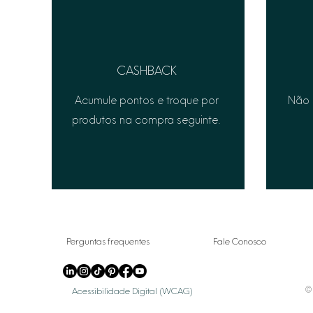
CASHBACK
Acumule pontos e troque por
Não 
produtos na compra seguinte.
Perguntas frequentes
Fale Conosco
© 
Acessibilidade Digital (WCAG)