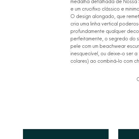
medalha detalhada de Nossa 
e um crucifixo clássico e minima
O design alongado, que remete
cria uma linha vertical poderos
profundamente qualquer decot
perfeitamente, o segredo do st
pele com um beachwear escuro 
inesquecível, ou deixe-o ser 
colares) ao combiná-lo com ch
C