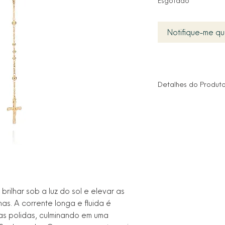
Esgotado
Notifique-me qu
Detalhes do Produt
Material: Semijoia 
Design: Colar longo 
finos e esferas inter
Pingentes: Medalha
(entremeio) e Crucif
Fechamento: Fecho 
permitindo ajuste i
Hipoalergênico: Tota
free), desenvolvido
rilhar sob a luz do sol e elevar as
sensíveis.
s. A corrente longa e fluida é
as polidas, culminando em uma