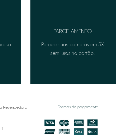
PARCELAMENTO
prasa
Parcele suas compras em 5X
sem juros no cartão.
Formas de pagamento
a Revendedora
011