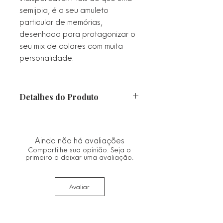
semijoia, é o seu amuleto
particular de memórias,
desenhado para protagonizar o
seu mix de colares com muita
personalidade.
Detalhes do Produto
Material: Semijoia com banho
premium de Ouro 18k.
Design: Pingente relicário redondo
Ainda não há avaliações
(abre e fecha) com capacidade
Compartilhe sua opinião. Seja o
para 2 (duas) fotos internas.
primeiro a deixar uma avaliação.
Detalhes: Centro liso espelhado e
bordas esculpidas em estilo
Avaliar
arabesco clássico.
Corrente: Veneziana delicada,
garantindo que o foco permaneça
no pingente.