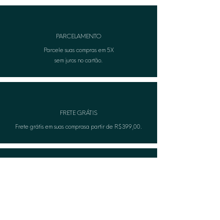
Hipoalergênico: Peça livre de níquel
(nickel-free), segura para uso diário.
PARCELAMENTO
Parcele suas compras em 5X
sem juros no cartão.
FRETE GRÁTIS
Frete grátis em suas comprasa partir de R$399,00.
TROCA FÁCIL
Não serviu? A Lèon faza troca gratuitamente.