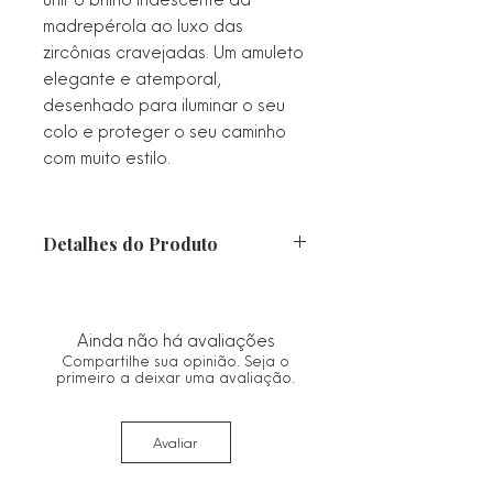
madrepérola ao luxo das
zircônias cravejadas. Um amuleto
elegante e atemporal,
desenhado para iluminar o seu
colo e proteger o seu caminho
com muito estilo.
Detalhes do Produto
Material: Semijoia com banho
premium de Ouro 18k.
Pingente: Medalha oval com fundo
Ainda não há avaliações
em Madrepérola natural e borda
Compartilhe sua opinião. Seja o
cravejada em microzircônias
primeiro a deixar uma avaliação.
transparentes.
Corrente: Malha veneziana clássica,
Avaliar
que confere brilho e durabilidade.
Hipoalergênico: Peça desenvolvida
com tecnologia livre de níquel