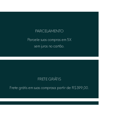
(nickel-free), segura para peles
sensíveis.
PARCELAMENTO
Parcele suas compras em 5X
sem juros no cartão.
FRETE GRÁTIS
Frete grátis em suas comprasa partir de R$399,00.
TROCA FÁCIL
Não serviu? A Lèon faza troca gratuitamente.