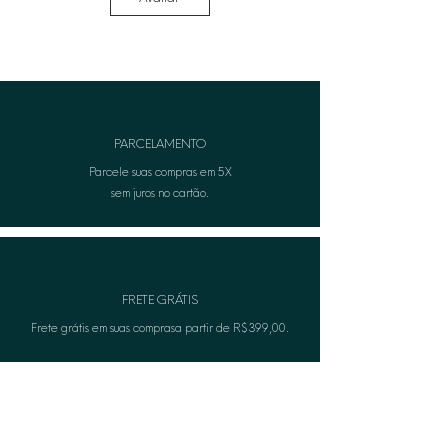
possam danificar o acabamento.
• Remover antes de qualquer
contato com água ou ao aplicar
produtos no corpo (perfumes ou
cremes).
• Para informações adicionais, entre
em contato com nosso atendimento
PARCELAMENTO
ao cliente.
Parcele suas compras em 5X
sem juros no cartão.
FRETE GRÁTIS
Frete grátis em suas comprasa partir de R$399,00.
TROCA FÁCIL