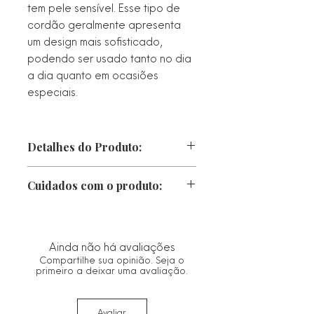
tem pele sensível. Esse tipo de
cordão geralmente apresenta
um design mais sofisticado,
podendo ser usado tanto no dia
a dia quanto em ocasiões
especiais.
Detalhes do Produto:
Largura:
Cuidados com o produto:
Texturizada
Peso:
• Proteger da luz direta, calor e
Metal: Prata 925
chuva. Caso fique molhado, seque-o
imediatamente com um pano macio.
Ainda não há avaliações
• Guarde no saco ou estojo de
Compartilhe sua opinião. Seja o
flanela fornecido.
primeiro a deixar uma avaliação.
• Limpe com um pano seco e macio.
Evitar materiais abrasivos que
Avaliar