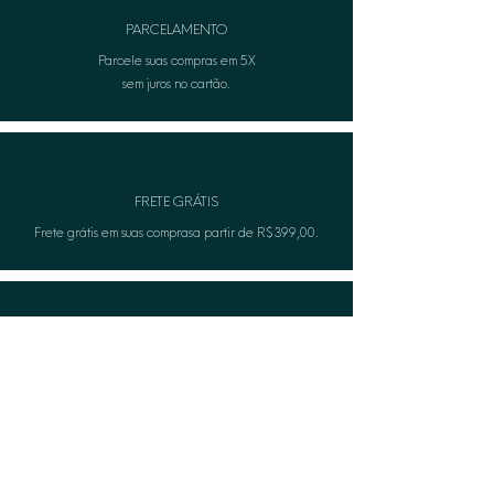
em contato com nosso atendimento
PARCELAMENTO
ao cliente.
Parcele suas compras em 5X
sem juros no cartão.
FRETE GRÁTIS
Frete grátis em suas comprasa partir de R$399,00.
TROCA FÁCIL
Não serviu? A Lèon faza troca gratuitamente.