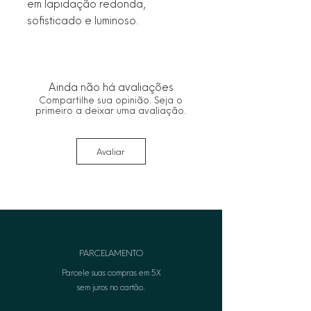
em lapidação redonda, 
sofisticado e luminoso.
Ainda não há avaliações
Compartilhe sua opinião. Seja o
primeiro a deixar uma avaliação.
Avaliar
PARCELAMENTO
Parcele suas compras em 5X
sem juros no cartão.