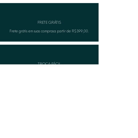
FRETE GRÁTIS
Frete grátis em suas comprasa partir de R$399,00.
TROCA FÁCIL
Não serviu? A Lèon faza troca gratuitamente.
CASHBACK
Acumule pontos e troque por produtos na compra
seguinte.