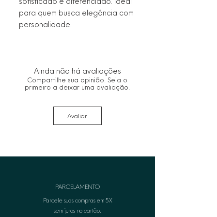
sofisticado e diferenciado. Ideal 
para quem busca elegância com 
personalidade.
Ainda não há avaliações
Compartilhe sua opinião. Seja o
primeiro a deixar uma avaliação.
Avaliar
PARCELAMENTO
Parcele suas compras em 5X
sem juros no cartão.