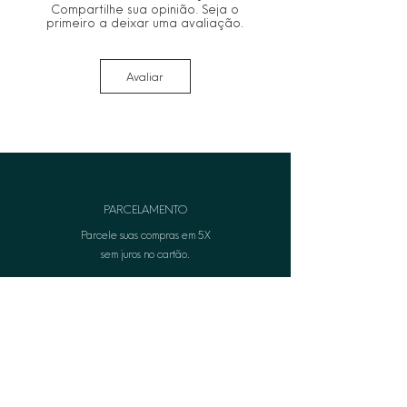
Compartilhe sua opinião. Seja o
primeiro a deixar uma avaliação.
Avaliar
PARCELAMENTO
Parcele suas compras em 5X
sem juros no cartão.
FRETE GRÁTIS
Frete grátis em suas comprasa partir de R$399,00.