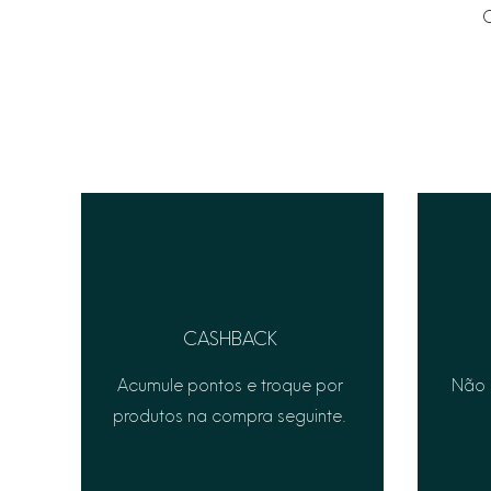
C
CASHBACK
Acumule pontos e troque por
Não 
produtos na compra seguinte.