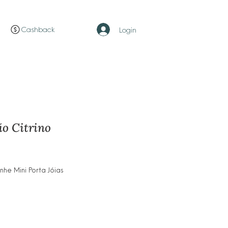
Cashback
Login
o Citrino
ço
e Mini Porta Jóias