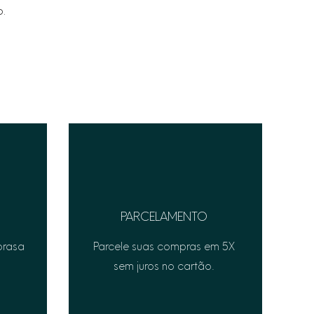
o.
PARCELAMENTO
prasa
Parcele suas compras em 5X
sem juros no cartão.