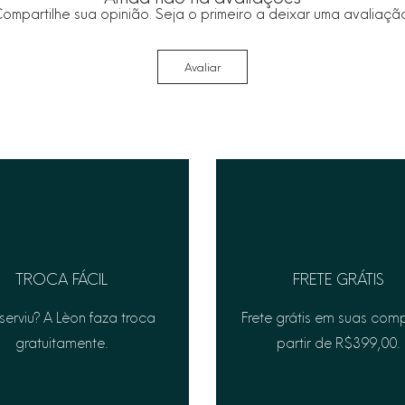
ompartilhe sua opinião. Seja o primeiro a deixar uma avaliaçã
Avaliar
TROCA FÁCIL
FRETE GRÁTIS
serviu? A Lèon faza troca
Frete grátis em suas com
gratuitamente.
partir de R$399,00.