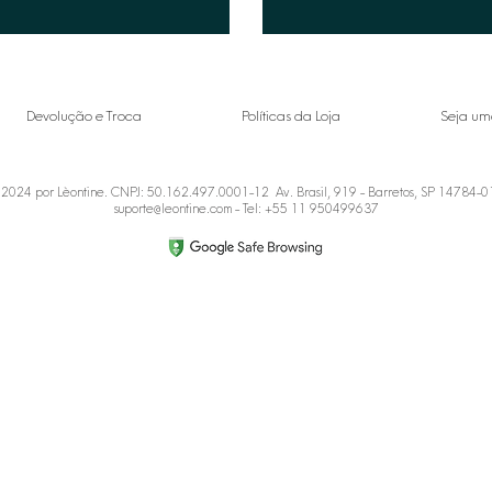
Devolução e Troca
Políticas da Loja
Seja um
2024 por Lèontine. CNPJ: 50.162.497.0001-12 Av. Brasil, 919 - Barretos, SP 14784-
suporte@leontine.com
- Tel: +55 11 950499637