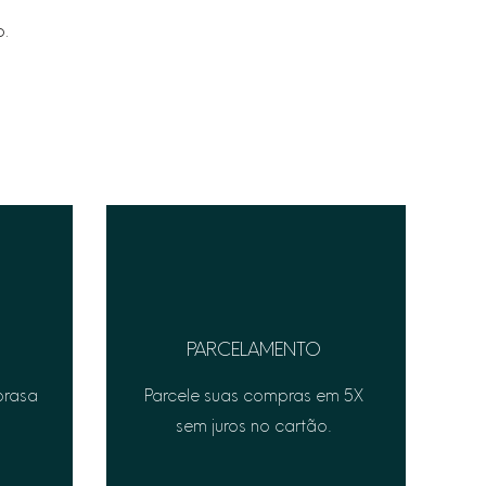
o.
PARCELAMENTO
prasa
Parcele suas compras em 5X
sem juros no cartão.