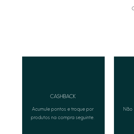
C
CASHBACK
Acumule pontos e troque por
Não 
produtos na compra seguinte.