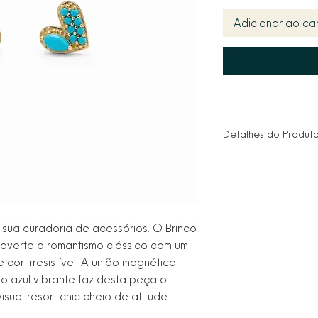
Adicionar ao car
Detalhes do Produt
Material: Semijoia 
Pedras: Pedras sinté
lapidação cabochão
mesclando formatos
Design: Brinco pequ
 sua curadoria de acessórios. O Brinco
coração assimétric
bverte o romantismo clássico com um
metálica.
cor irresistível. A união magnética
Fechamento: Pino tr
o azul vibrante faz desta peça o
para sustentação fir
Hipoalergênico: De
sual resort chic cheio de atitude.
totalmente livre de n