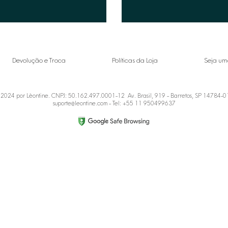
Devolução e Troca
Políticas da Loja
Seja um
2024 por Lèontine. CNPJ: 50.162.497.0001-12 Av. Brasil, 919 - Barretos, SP 14784-
suporte@leontine.com
- Tel: +55 11 950499637