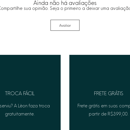
Ainda não há avaliações
peles sensíveis.
ompartilhe sua opinião. Seja o primeiro a deixar uma avaliaçã
Avaliar
TROCA FÁCIL
FRETE GRÁTIS
serviu? A Lèon faza troca
Frete grátis em suas com
gratuitamente.
partir de R$399,00.