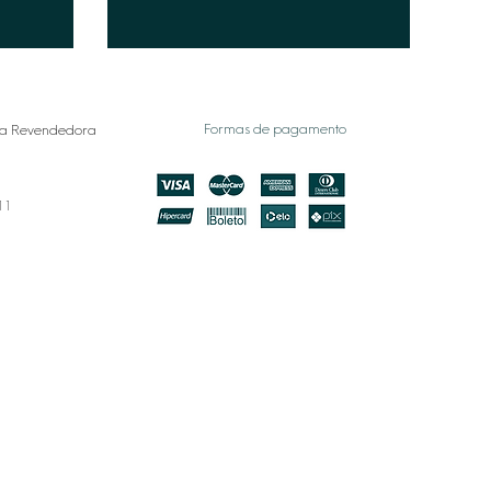
Formas de pagamento
a Revendedora
011