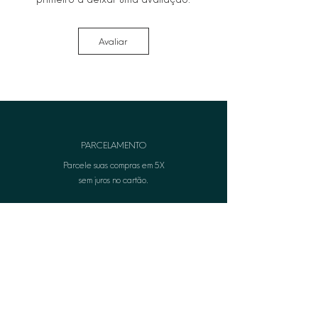
Avaliar
PARCELAMENTO
Parcele suas compras em 5X
sem juros no cartão.
FRETE GRÁTIS
Frete grátis em suas comprasa partir de R$399,00.